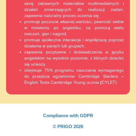
serię zabawnych materiałów multimedialnych i
działań zmierzających do realizacji zadań,
zapewnia naturalny proces uczenia się,
promuje poczucie własnej wartości, pewność siebie
w mówieniu po angielsku, za pomocą wielu
ćwiczeń, gier i nagród,
promuje społeczne interakcje i współpracę poprzez
działania w parach lub grupach,
zapewnia pozytywne i doświadczenia w języku
angielskim na wysokim poziomie, z których dziecko
się ucieszy,
obejmuje 75% programu nauczania wymaganego
do przejścia egzaminów Cambridge Starters –
English Tests Cambridge Young ucznia
(
CYLET)
Compliance with GDPR
© PRIGO 2026